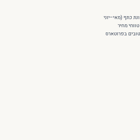
נת כתף (מאי–יוני
ווחי מחיר
 טובים בפרוטארס