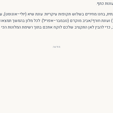
ונות כתף.
ית, בחנו מחירים בשלוש תקופות עיקריות: עונת שיא (יולי–אוגוסט), עו
עונת חורף/אביב מוקדם (נובמבר–אפריל). לכל מלון בהמשך תמצאו ט
, כדי להבין לאן התקציב שלכם לוקח אתכם בתוך רשימת המלונות הכי
מודעה