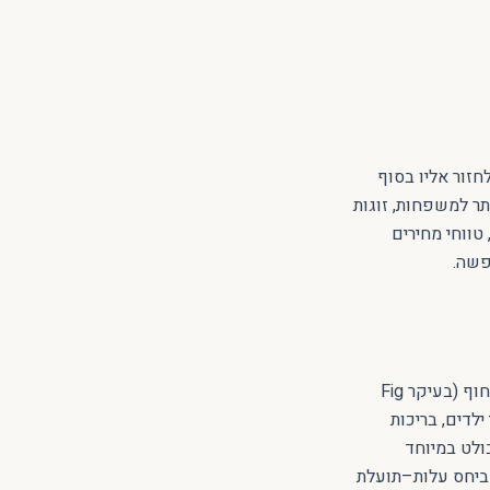
זור אליו בסוף
ת המדויקות ביותר למשפחות, זוגות
צאו את 10 המלונות המובילים, טווחי מחירים
פשה.
כדי להרכיב רשימה הוגנת ומדויקת, שקללנו פרמטרים שמטיילים באמת מרגישים: מרחק מהחוף (בעיקר Fig
קני ילדים, בריכות
בולט במיוחד
גות, ומי מנצח ביחס עלות–תועלת