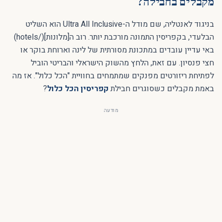
מקבלים בחבילה?
בניגוד לאנטליה, שם מודל ה-Ultra All Inclusive הוא השליט
הבלעדי, בקפריסין התמונה מורכבת יותר. רוב ה[מלונות](/hotels)
באי עדיין עובדים במתכונת מסורתית של לינה וארוחת בוקר או
חצי פנסיון. עם זאת, הלחץ מהשוק הישראלי והבריטי הוביל
לפתיחת ריזורטים מפנקים שמתמחים בחוויית "הכל כלול". אז מה
באמת מקבלים כשסוגרים חבילת
קפריסין הכל כלול
?
מודעה