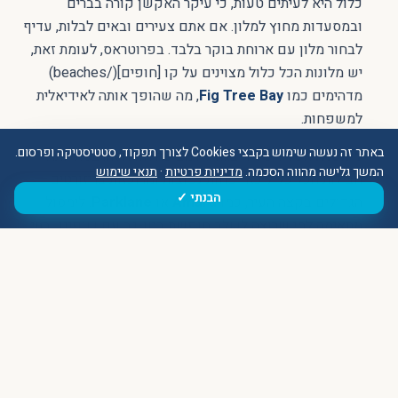
כלול היא לעיתים טעות, כי עיקר האקשן קורה בברים
ובמסעדות מחוץ למלון. אם אתם צעירים ובאים לבלות, עדיף
לבחור מלון עם ארוחת בוקר בלבד. בפרוטראס, לעומת זאת,
יש מלונות הכל כלול מצוינים על קו [חופים](/beaches)
מדהימים כמו
Fig Tree Bay
, מה שהופך אותה לאידיאלית
למשפחות.
באתר זה נעשה שימוש בקבצי Cookies לצורך תפקוד, סטטיסטיקה ופרסום.
לימסול:
העיר השנייה בגודלה מציעה חוויה אורבנית יותר.
המשך גלישה מהווה הסכמה.
מדיניות פרטיות
·
תנאי שימוש
חבילות הכל כלול כאן פחות נפוצות ומרוכזות בריזורטים
הבנתי ✓
הגדולים בקצה העיר, כמו
Amara
או
Parklane
. לימסול
מתאימה למי שרוצה לשלב חופשת בטן-גב עם שופינג, בתי
קפה וחיי לילה תוססים בעיר עצמה.
מתי הכל כלול הופך למלכודת תיירים?
התשובה פשוטה: כשהחיסכון הכספי לכאורה בא על חשבון
החוויה. בקפריסין יש חומרי גלם מדהימים – דגים טריים, גבינת
חלומי נימוחה, ירקות עם טעם של פעם ובשר טלה עסיסי. אם