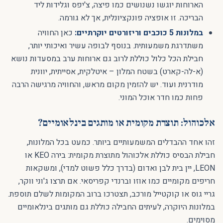
הארוחות יוגשו נשנושים כמו פיצה, צ'יפס וגלידות ליד
הבריכה. זו אופציה פונקציונלית, אך לא גורמה.
במלונות 5 כוכבים וריזורטים יוקרתיים:
כאן החוויה
משתדרגת משמעותית. בנוסף לבופה עשיר ואיכותי יותר,
חבילת הכל כלול כוללת לרוב גם ארוחות ערב במסעדות נושא
(א-לה-קארט) בשטח המלון – איטלקית, אסייתית, יוונית
מודרנית ועוד. יש להזמין מקום מראש, והחוויה מרגישה הרבה
פחות כמו חדר אוכל המוני.
אלכוהול: תוצרת מקומית או מותגים בינלאומיים?
זהו אחד ההבדלים המשמעותיים ביותר. כמעט בכל המלונות,
חבילת הבסיס כוללת אלכוהול מתוצרת מקומית: בירה KEO או
LEON, יין בית לבן ואדום (בדרך כלל פשוט למדי), ומשקאות
חריפים מקומיים כמו אוזו וברנדי קפריסאי. אם תרצו ג'וני ווקר,
גריי גוס או קוקטייל מורכב, תצטרכו ברוב המקומות לשלם תוספת.
במלונות היוקרה, לעיתים החבילה כוללת גם מותגים בינלאומיים
מסוימים.