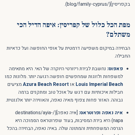
בקפריסין](/blog/family-cyprus).
מפת הכל כלול של קפריסין: איפה הדיל הכי
משתלם?
הבחירה במיקום משפיעה דרמטית על אופי החופשה ועל כדאיות
החבילה.
פאפוס:
נחשבת לבירת ריזורטי היוקרה של האי. היא מתאימה
למשפחות ולזוגות שמחפשים חופשה רגועה יותר. מלונות כמו
Louis Imperial Beach
או
Azura Beach Resort
מציעים
חבילות איכותיות עם דגש על אוכל טוב ומתקנים ברמה
גבוהה. האזור פחות צפוף מאיה נאפה, והאווירה יותר אלגנטית.
איה נאפה ופרוטראס:
[איה נאפה](/destinations/ayia-
napa) היא בירת המסיבות, בעוד שפרוטראס הסמוכה היא
הגרסה המשפחתית והמתונה שלה. באיה נאפה, הבחירה בהכל