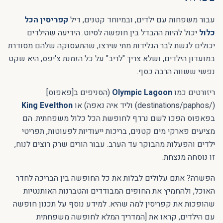
עבור משפחות עם ילדים, ובמיוחד קטנים, דיל
קפריסין הכל
כלול
יכול להיות ההבדל בין חופשה לסיוט. הידיעה שהילדים
יכולים לגשת לבר הגלידות מתי שירצו, שהתעסוקה שלהם מסודרת
במועדון הילדים, ושלא צריך "לריב" על כל הזמנת צ'יפס, היא שקט
נפשי ששווה הרבה כסף.
ריזורטים כמו
Olympic Lagoon
(הסניפים ב[פאפוס]
(/destinations/paphos) וליד איה נאפה) או
King Evelthon
בפאפוס הפכו לשם נרדף לחופשת הכל כלול משפחתית. הם
מציעים פארקי מים קטנים, בריכות ייעודיות לפעוטות, תפריטי
ילדים והפעלות מהבוקר עד הערב. עבור הורים שרק רוצים לנוח,
זו נוסחה מנצחת.
הפשרה? אתם עלולים לבלות את כל החופשה בין הבריכה לחדר
האוכל, ולהחמיץ את החופים המבודדים והטברנות האותנטיות
שהופכות את קפריסין למה שהיא. למידע נוסף על תכנון חופשה
עם הילדים, קראו את [המדריך המלא לחופשה משפחתית