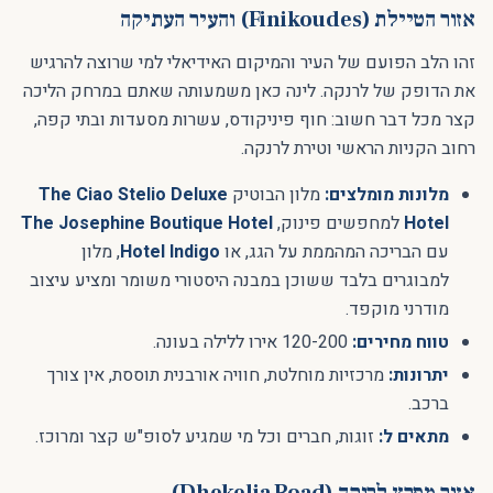
אזור הטיילת (Finikoudes) והעיר העתיקה
זהו הלב הפועם של העיר והמיקום האידיאלי למי שרוצה להרגיש
את הדופק של לרנקה. לינה כאן משמעותה שאתם במרחק הליכה
קצר מכל דבר חשוב: חוף פיניקודס, עשרות מסעדות ובתי קפה,
רחוב הקניות הראשי וטירת לרנקה.
מלונות מומלצים:
מלון הבוטיק
The Ciao Stelio Deluxe
Hotel
למחפשים פינוק,
The Josephine Boutique Hotel
עם הבריכה המהממת על הגג, או
Hotel Indigo
, מלון
למבוגרים בלבד ששוכן במבנה היסטורי משומר ומציע עיצוב
מודרני מוקפד.
טווח מחירים:
120-200 אירו ללילה בעונה.
יתרונות:
מרכזיות מוחלטת, חוויה אורבנית תוססת, אין צורך
ברכב.
מתאים ל:
זוגות, חברים וכל מי שמגיע לסופ"ש קצר ומרוכז.