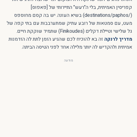
קפריסין האמיתית, בלי ה"רעש" התיירותי של [פאפוס]
(/destinations/paphos) בשיא העונה. יש בה קסם מחוספס
מעט, עם סמטאות של רובע עתיק שמתערבבות עם בתי קפה של
גל שלישי וטיילת דקלים (Finikoudes) שתמיד שוקקת חיים.
מדריך לרנקה
זה בא להוכיח לכם שהגיע הזמן לתת לה הזדמנות
אמיתית ולהקדיש לה יותר מלילה אחד לפני הטיסה הביתה.
מודעה