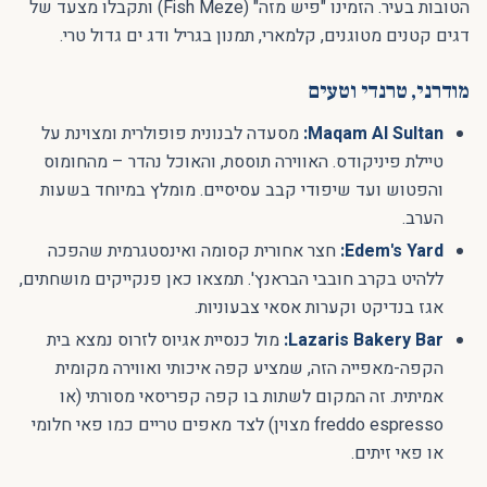
הטובות בעיר. הזמינו "פיש מזה" (Fish Meze) ותקבלו מצעד של
דגים קטנים מטוגנים, קלמארי, תמנון בגריל ודג ים גדול טרי.
מודרני, טרנדי וטעים
Maqam Al Sultan:
מסעדה לבנונית פופולרית ומצוינת על
טיילת פיניקודס. האווירה תוססת, והאוכל נהדר – מהחומוס
והפטוש ועד שיפודי קבב עסיסיים. מומלץ במיוחד בשעות
הערב.
Edem's Yard:
חצר אחורית קסומה ואינסטגרמית שהפכה
ללהיט בקרב חובבי הבראנץ'. תמצאו כאן פנקייקים מושחתים,
אגז בנדיקט וקערות אסאי צבעוניות.
Lazaris Bakery Bar:
מול כנסיית אגיוס לזרוס נמצא בית
הקפה-מאפייה הזה, שמציע קפה איכותי ואווירה מקומית
אמיתית. זה המקום לשתות בו קפה קפריסאי מסורתי (או
freddo espresso מצוין) לצד מאפים טריים כמו פאי חלומי
או פאי זיתים.