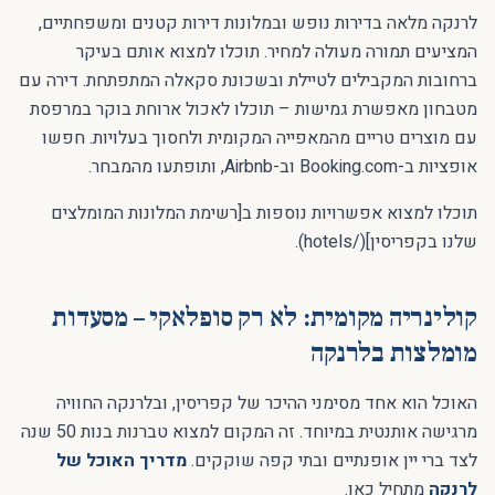
לרנקה מלאה בדירות נופש ובמלונות דירות קטנים ומשפחתיים,
המציעים תמורה מעולה למחיר. תוכלו למצוא אותם בעיקר
ברחובות המקבילים לטיילת ובשכונת סקאלה המתפתחת. דירה עם
מטבחון מאפשרת גמישות – תוכלו לאכול ארוחת בוקר במרפסת
עם מוצרים טריים מהמאפייה המקומית ולחסוך בעלויות. חפשו
אופציות ב-Booking.com וב-Airbnb, ותופתעו מהמבחר.
תוכלו למצוא אפשרויות נוספות ב[רשימת המלונות המומלצים
שלנו בקפריסין](/hotels).
קולינריה מקומית: לא רק סופלאקי – מסעדות
מומלצות בלרנקה
האוכל הוא אחד מסימני ההיכר של קפריסין, ובלרנקה החוויה
מרגישה אותנטית במיוחד. זה המקום למצוא טברנות בנות 50 שנה
לצד ברי יין אופנתיים ובתי קפה שוקקים.
מדריך האוכל של
לרנקה
מתחיל כאן.