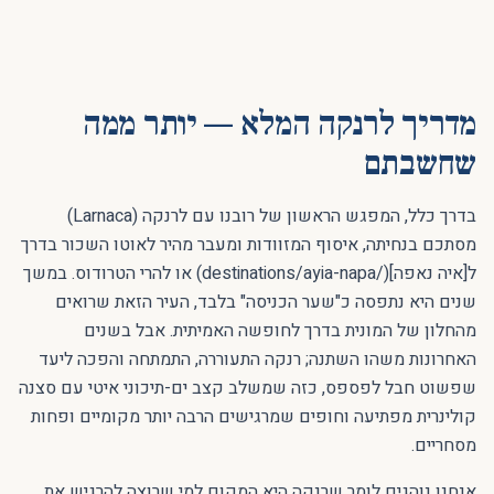
מדריך לרנקה המלא — יותר ממה
שחשבתם
בדרך כלל, המפגש הראשון של רובנו עם לרנקה (Larnaca)
מסתכם בנחיתה, איסוף המזוודות ומעבר מהיר לאוטו השכור בדרך
ל[איה נאפה](/destinations/ayia-napa) או להרי הטרודוס. במשך
שנים היא נתפסה כ"שער הכניסה" בלבד, העיר הזאת שרואים
מהחלון של המונית בדרך לחופשה האמיתית. אבל בשנים
האחרונות משהו השתנה; רנקה התעוררה, התמתחה והפכה ליעד
שפשוט חבל לפספס, כזה שמשלב קצב ים-תיכוני איטי עם סצנה
קולינרית מפתיעה וחופים שמרגישים הרבה יותר מקומיים ופחות
מסחריים.
אנחנו נוהגים לומר שרנקה היא המקום למי שרוצה להרגיש את