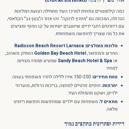
אזור מפרץ לרנקה (Dhekelia Road)
כמה קילומטרים צפונית למרכז העיר מתחילה רצועת המלונות
הגדולה, המכונה גם "מפרץ לרנקה". זהו אזור ה"בטן-גב" הקלאסי,
עם ריזורטים רחבי ידיים שיושבים ישירות על קו החוף ומציעים
את כל מה שצריך לחופשה משפחתית.
מלונות מומלצים:
Radisson Beach Resort Larnaca
החדש והמפואר,
Golden Bay Beach Hotel
הוותיק והאהוב,
או
Sandy Beach Hotel & Spa
שמציע תמורה מצוינת
למחיר.
טווח מחירים:
150-250 אירו ללילה לחדר משפחתי בעונה.
יתרונות:
חופים פרטיים למחצה, בריכות גדולות, מועדוני
ילדים, ושקט מהמולת העיר.
מתאים ל:
משפחות עם ילדים שמחפשות חופשת ריזורט
מלאה.
דירות ופתרונות בתקציב נמוך