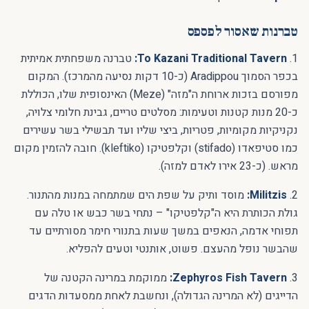
טברנות שאסור לפספס
1.
To Kazani Traditional Tavern:
טברנה משפחתית אמיתית
בכפר הסמוך Aradippou (כ-10 דקות נסיעה מהמרכז). המקום
מפורסם בזכות ארוחת ה"מזה" (Meze) האינסופית שלו, הכוללת
כ-20 מנות קטנות וטעימות: מסלטים טריים, גבינת חלומי צלויה,
נקניקיות מקומיות, פטריות, ביצי שליו ועד תבשילי בשר עשירים
כמו סטיפאדו (stifado) וקלפטיקו (kleftiko). חובה להזמין מקום
מראש. (כ-23 אירו לאדם למזה).
2.
Militzis:
מוסד ותיק על שפת הים שמתמחה במנות מהתנור.
גולת הכותרת היא ה"קלפטיקו" – נתחי בשר כבש או טלה עם
תפוחי אדמה, הנאפים במשך שעות בתנורי חימר מסורתיים עד
שהבשר נופל מהעצם. פשוט, אותנטי וטעים להפליא.
3.
Zephyros Fish Tavern:
ממוקמת במרינה הקטנה של
הדייגים (לא המרינה הגדולה), ונחשבת לאחת ממסעדות הדגים