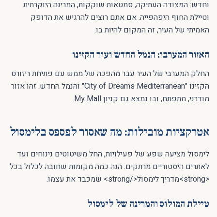
וחדש: המצודה העתיקה, סמטאות שוקקות, המרינה היוקרתית
וטיילת החוף היפהפייה. אם אתם רוצים להרגיש את הדופק
האמיתי של העיר, זה המקום להיות בו.
האזור המערבי: הנמל החדש ועיר הקזינו
החלק המערבי של העיר עבר מהפכה של ממש עם פתיחת ריזורט
הקזינו "City of Dreams Mediterranean" והנמל החדש. זהו אזור
מודרני, מתפתח, ובו נמצא גם קניון My Mall.
אטרקציות מובילות: מה שאסור לפספס בלימסול
לימסול מציעה שפע של פעילויות, החל משיטוטים נינוחים ועד
לאתרים היסטוריים מרתקים. הנה כמה מקומות שחובה לכלול בכל
<strong>מדריך לימסול</strong> שמכבד את עצמו.
טיילת המולוס והמרינה של לימסול