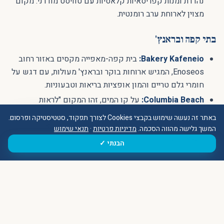
נהדרת ומנות קפריסאיות קלאסיות עם טוויסט מודרני. מקום
מצוין לארוחת ערב רומנטית.
בתי קפה ובראנץ'
Bakery Kafeneio:
בית קפה-מאפייה מקסים באזור רחוב
Enoseos, המגיש ארוחות בוקר ובראנץ' מעולות, עם דגש על
חומרי גלם טריים והמון אופציות בריאות וטבעוניות.
Columbia Beach:
על קו המים, זהו המקום "לראות
ולהיראות". ביום זהו ביץ'-בר יוקרתי עם מיטות שיזוף נוחות,
באתר זה נעשה שימוש בקבצי Cookies לצורך תפקוד, סטטיסטיקה ופרסום.
ובערב הוא הופך לבר-מסעדה תוסס עם מוזיקה ואווירה
המשך גלישה מהווה הסכמה.
מדיניות פרטיות
·
תנאי שימוש
בינלאומית.
הבנתי ✓
טיפ מקומי
אם אתם רוצים לאכול סופלקי כמו המקומיים, חפשו את
Souvlakia Tasos
בלב אזור הקניות של העיר העתיקה (ליד רחוב
Anexartisias). אין כאן תפריט באנגלית, אין עיצוב מפונפן, וסביר