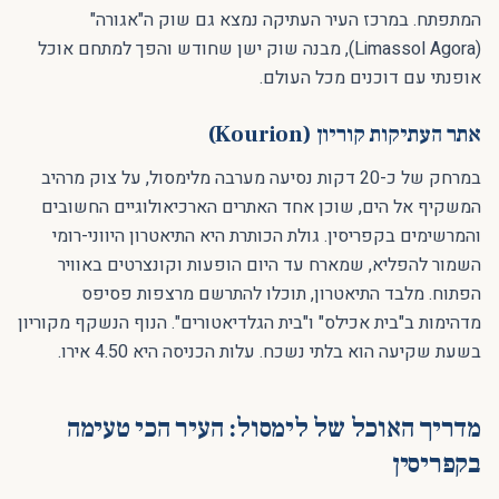
המתפתח. במרכז העיר העתיקה נמצא גם שוק ה"אגורה"
(Limassol Agora), מבנה שוק ישן שחודש והפך למתחם אוכל
אופנתי עם דוכנים מכל העולם.
אתר העתיקות קוריון (Kourion)
במרחק של כ-20 דקות נסיעה מערבה מלימסול, על צוק מרהיב
המשקיף אל הים, שוכן אחד האתרים הארכיאולוגיים החשובים
והמרשימים בקפריסין. גולת הכותרת היא התיאטרון היווני-רומי
השמור להפליא, שמארח עד היום הופעות וקונצרטים באוויר
הפתוח. מלבד התיאטרון, תוכלו להתרשם מרצפות פסיפס
מדהימות ב"בית אכילס" ו"בית הגלדיאטורים". הנוף הנשקף מקוריון
בשעת שקיעה הוא בלתי נשכח. עלות הכניסה היא 4.50 אירו.
מדריך האוכל של לימסול: העיר הכי טעימה
בקפריסין