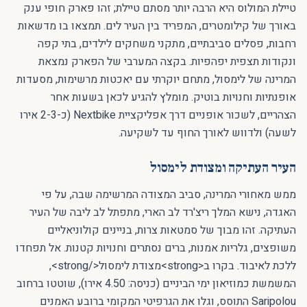
טיילת המולוס היא הרבה יותר מסתם טיילת; זהו פארק חופי ענק
באורך של קילומטרים, המפריד בין העיר לים. תמצאו בו מדשאות
רחבות, פסלים סביבתיים, מתקני משחקים לילדים, בתי קפה
ונקודות תצפית יפהפיות. בקצה המערבי של הפארק נמצאת
המרינה של לימסול, מתחם יוקרתי עם יאכטות מרשימות, מסעדות
אופנתיות וחנויות בוטיק. מומלץ להגיע לכאן בשעות אחר
הצהריים, לשכור אופניים דרך אפליקציית Nextbike (כ-2-3 אירו
לשעה) ולדווש לאורך החוף עד לשקיעה.
העיר העתיקה ומצודת לימסול
ממש מאחורי המרינה, סביב המצודה המרשימה שבה, על פי
האגדה, נישא המלך ריצ'רד לב הארי, מתפתל לב ליבה של העיר
העתיקה. זהו מבוך של סמטאות צרות, בניינים קולוניאליים
משופצים, גלריות אמנות, ברים נסתרים וחנויות קטנות. אל תפחדו
ללכת לאיבוד. בקרו ב<strong>מצודת לימסול</strong>,
המשמשת כמוזיאון ימי הביניים (כניסה: 4.50 אירו), שוטטו ברחוב
Saripolou התוסס, וגלו את הגרפיטי המקומי ברובע האמנים