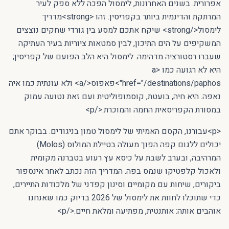
אפרורית. בשנים האחרונות, לימסול הפכה ללא ספק לעיר
המרתקת והדינמית ביותר בקפריסין. זהו <strong>מדריך
לימסול</strong> שיקח אתכם למסע בין גורדי שחקים נוצצים
המשקיפים על הים התיכון, לבין סמטאות ציוריות בעיר העתיקה
שעברו רסטורציה מדהימה. לימסול היא הלב הפועם של קפריסין;
היא לא רגועה כמו <a
href="/destinations/paphos">פאפוס</a> ולא עונתית כמו איה
נאפה. היא חיה, בועטת, קוסמופוליטית ועם זאת נטועה עמוק
במסורת הקפריסאית החמה והמוכרת.</p>
<p>עבורנו, הקסם האמיתי של לימסול טמון בניגודים. בבוקר אתם
יכולים ללגום קפה הפוך מעולה בטיילת המולוס (Molos)
המרהיבה, ובערב לשבת על כיסא עץ רעוע בטברנה מקומית
ולאכול קלפטיקו שנמס בפה. המדריך הזה נכתב לאחר אינספור
ביקורים, שיחות עם מקומיים וסינון קפדני של מלכודות התיירים,
כדי שתוכלו לחוות את לימסול של 2026 בדיוק כמו שאנחנו
אוהבים אותה: אותנטית, מפתיעה ומלאת חיים.</p>