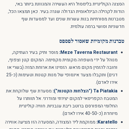
הסצנה הקולינרית בלימסול היא העשירה והמגוונת ביותר באי,
הודות לקהילה הבינלאומית הגדולה שגרה בעיר. כאן תמצאו הכל,
מטברנות מסורתיות בנות עשרות שנים ועד למסעדות שף
חדשניות וסושי ברמה עולמית.
טברנות מקומיות שאסור לפספס
Meze Taverna Restaurant:
מוסד ותיק בעיר העתיקה,
מנוהל על ידי משפחה מקומית מקסימה. המקום קטן וצפוף,
וחובה להזמין מקום מראש. הזמינו את ארוחת המזה (בשרי או
דגים) ותקבלו מצעד אינסופי של מנות קטנות וטעימות (כ-25
אירו לאדם).
Ta Piatakia ("הצלחות הקטנות"):
מסעדת שף שלוקחת את
המטבח הקפריסאי למקום יצירתי ומודרני. אל תוותרו על
החלומי המפורסם ברוטב ריבת עגבניות. חוויה קולינרית
מיוחדת (כ-40-50 אירו לאדם).
Karatello:
ממוקמת ליד המצודה, המסעדה הזו מציעה אווירה