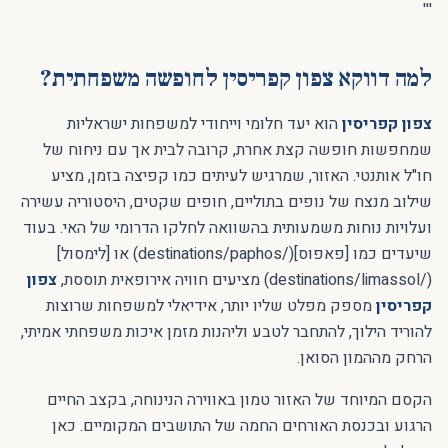
'''
למה דווקא צפון קפריסין לחופשה משפחתית?
צפון קפריסין
הוא יעד חלומי וייחודי למשפחות ישראליות
שמחפשות חופשה קצת אחרת, קרובה לבית אך עם ניחוח של
חו"ל אותנטי. האזור, שמרגיש לעיתים כמו קפיצה בזמן, מציע
שילוב מנצח של נופים בתוליים, חופים שקטים, היסטוריה עשירה
ועלויות נוחות משמעותית בהשוואה לחלקו הדרומי של האי. בעוד
שיעדים כמו [פאפוס](/destinations/paphos) או [לימסול]
(/destinations/limassol) מציעים חוויה אירופאית תוססת,
צפון
קפריסין
מספק מפלט שליו יותר, אידיאלי למשפחות שרוצות
להוריד הילוך, להתחבר לטבע וליהנות מזמן איכות משפחתי אמיתי,
הרחק מההמון הסואן.
הקסם המיוחד של האזור טמון באווירה הנינוחה, בקצב החיים
הרגוע ובכנסת האורחים החמה של התושבים המקומיים. כאן