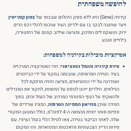
לחופשה משפחתית
קירניה (Girne) היא ללא ספק היהלום שבכתר של
צפון קפריסין
ויעד שחובה לבקר בו עם ילדים. העיר שוכנת לרגלי רכס הרים
ירוק ונושקת לים התיכון, ומציעה שילוב קסום של היסטוריה,
בילויים וטבע.
אטרקציות מובילות בקירניה למשפחות:
טירת קירניה והנמל הוונציאני:
זוהי האטרקציה המרכזית
בעיר. הטירה המרשימה, שנבנתה במקור על ידי הביזנטים
ושודרגה על ידי הוונציאנים, מציעה חוויה מרתקת לכל
הגילאים. הילדים ייהנו לטפס על החומות, לחקור את המגדלים
ולהשקיף על הנוף הפנורמי המרהיב של הנמל והים. בתוך
הטירה שוכן
מוזיאון הספינה הטרופה
, המציג שרידים של
ספינת סוחר יוונית מהמאה ה-4 לפנה"ס, כולל המטען המקורי
שלה. לאחר הביקור בטירה, צאו לטיול רגלי בנמל הציורי, עם
סירות הדייג הצבעוניות והיאכטות המפוארות. זהו המקום