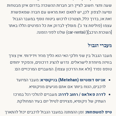
שעה וחצי. חשוב לציין: רוב חברות ההשכרה בדרום אינן מבטחות
נסיעה לצפון. לכן, יש לתאם זאת מראש עם חברה שמאפשרת
זאת או, בדרך כלל, תצטרכו לרכוש ביטוח נוסף במעבר הגבול
עצמו (פוליסת צד ג'). מומלץ לבדוק את כל הפרטים הללו באתר
[השכרת הרכב](/car-rental) שלנו לפני הזמנה.
מעברי הגבול
מעבר הגבול בין שני חלקי האי הוא הליך מהיר וידידותי. אין צורך
בוויזה מיוחדת לישראלים. נדרש להציג דרכונים, והפקיד יחתים
טופס נפרד (ולא את הדרכון עצמו). המעברים המרכזיים הם:
אגיוס דומטיוס (Metehan) בניקוסיא:
מעבר המיועד
לרכבים, הנוח ביותר אם אתם מגיעים מניקוסיא.
לדרה פאלאס / רחוב לדרה:
מעברים להולכי רגל במרכז
העתיק של ניקוסיא, מצוינים לטיול יום בעיר המחולקת.
טיפ למשפחות:
זמן ההמתנה במעבר הגבול לרכבים יכול להתארך