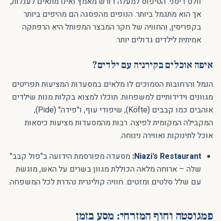
וולט דיסני. הטיפוס למעלה דורש מאמץ ואינו מתאים לעגלות,
אך הוא מתגמל ביותר. הנופים מהפסגה הם מהיפים ביותר
בקפריסין, והחוויה של חקר המבצר המפותל היא הרפתקה
אמיתית לילדים גדולים יותר.
איפה אוכלים בקירניה עם ילדים?
הנמל והרחובות הסמוכים לו מלאים במסעדות המציעות תפריטים
מגוונים וידידותיים למשפחות. תוכלו למצוא בקלות מנות שילדים
אוהבים כמו קבבים (Köfte), שיפודי עוף, ו"פידה" (Pide),
המקבילה המקומית לפיצה. רבות מהמסעדות מציעות כיסאות
אוכל לתינוקות ואווירה נינוחה.
Niazi's Restaurant:
מסעדה מפורסמת הידועה ב"פול קבב"
שלה – ארוחה מלאה הכוללת מגוון בשרים על האש, מוגשת
עם שלל סלטים ומזטים. חוויה קולינרית נהדרת לכל המשפחה.
פמגוסטה וחוף המזרחי: מסע בזמן