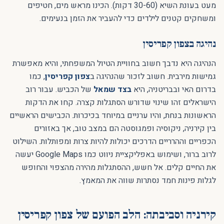
מעט בעונת השיא (30-60 דקות). הכינו מראש מים, חטיפים
ומשחקים קטנים לילדים כדי להעביר את הזמן בנעימים.
נהיגה בצפון קפריסין
הנהיגה היא נדבך חשוב בחוויית הטיול המשפחתי, והיא מאפשרת
גמישות מירבית. חשוב לזכור שהנהיגה ב
צפון קפריסין
, כמו
בדרום האי ובבריטניה, היא
בצד שמאל
של הכביש. עבור רוב
הישראלים זהו שינוי שדורש הסתגלות קצרה. קחו את הדקות
הראשונות בנחת, והיו ערניים במיוחד בכיכרות. הכבישים הראשיים
בין קירניה, ניקוסיה ופמגוסטה הם במצב טוב, אך באזורים
הכפריים וההרריים הדרכים יכולות להיות צרות ומפותלות. השילוט
לרוב ברור, ושימוש באפליקציית ניווט כמו Google Maps יעשה
את החיים קלים. אל חשש, ההסתגלות מהירה מהצפוי והחופש
לגלות פינות חמד נסתרות שווה את המאמץ.
קירניה וסביבתה: הלב הפועם של צפון קפריסין