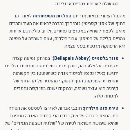
המושלם לארוחת צהריים או גלידה.
מהנמל הציורי יוצאות מדי יום
הפלגות משפחתיות
לאורך קו
החוף של צפון קפריסין. זוהי דרך נהדרת לראות את העיר וההרים
מהים, לעצור לשחייה במפרצים נסתרים, ולרוב כוללת גם ארוחת
צהריים קלילה על הסיפון. עבור הילדים, עצם השהייה על ספינה
היא הרפתקה מרגשת בפני עצמה.
מנזר בלפאיס (Bellapais Abbey):
במרחק נסיעה קצרה
מקירניה, על צלע ההר, שוכן מנזר גותי יפהפה ומרשים. הילדים
ירגישו כאילו נכנסו לסיפור אגדה כשישוטטו בין הקשתות
והחצרות העתיקות. הנוף הנשקף מהמנזר על קו החוף של
קירניה הוא עוצר נשימה, ובמקום ישנם בתי קפה נחמדים
למנוחה קלה.
טירת סנט הילריון:
חובבי אגדות לא ירצו לפספס את הטירה
הזו, החצובה גבוה על צוק ברכס הרי קירניה. האגדה מספרת
שהיא שימשה השראה לטירה של "שלגיה ושבעת הגמדים" של