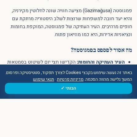
פמגוסטה (Gazimağusa) מציעה חוויה שונה לחלוטין מקירניה,
והיא יעד חובה למשפחות שרוצות לשלב היסטוריה מרתקת עם
חופים מרהיבים. העיר העתיקה של פמגוסטה, המוקפת בחומות
ונציאניות אדירות, היא כמו מוזיאון פתוח.
מה אסור לפספס בפמגוסטה?
העיר העתיקה והחומות:
הקדישו חצי יום לשיטוט בסמטאות
העיר העתיקה. המבנה המרכזי הוא
מסגד לאלה מוסטפא
באתר זה נעשה שימוש בקבצי Cookies לצורך תפקוד, סטטיסטיקה ופרסום.
פאשה
, שהיה בעברו קתדרלה גותית מפוארת (קתדרלת סנט
המשך גלישה מהווה הסכמה.
מדיניות פרטיות
·
תנאי שימוש
ניקולס). השילוב האדריכלי הוא מדהים. אל תוותרו על טיול
הבנתי ✓
רגלי על החומות העצומות; הנופים הנשקפים מהן על העיר
והים מרתקים.
סלמיס העתיקה (Salamis Ancient City):
במרחק נסיעה
קצרה צפונית לפמגוסטה נמצא אחד האתרים הארכאולוגיים
החשובים והמרשימים בקפריסין. ילדים ייהנו לרוץ ולהתרוצץ