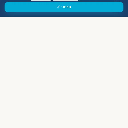
7) Constantinou Bros Athena Beach Hotel (4*
הבנתי ✓
Sup)
מלון חוף נוח למשפחות עם כמה בריכות, מגלשות קטנות לילדים,
מיני גולף ומדשאות מוצלות. מציע חצי פנסיון/הכל כלול וחדרים
מחוברים.
למי מתאים: למי שרוצה שילוב של רוגע ומתקנים, בלי פארק
מים גדול.
מה הילדים יקבלו: בריכת ילדים, מועדון עונתי, מגרשי טניס
ופינג פונג.
כמה זה עולה: קיץ €220–€320 למשפחה; עונות מעבר
€150–€240.
לוקיישן וטיפים: קאטו-פאפוס על הטיילת. קחו חדר בקומה
נמוכה אם מגיעים עם עגלה.
8) Elysium (5* Luxury)