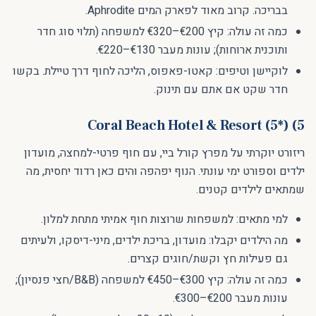
בבריכה. קרוב מאוד לפארק המים Aphrodite.
כמה זה עולה: קיץ €200–€320 למשפחה (תלוי סוג חדר
ותוכנית ארוחות); עונות מעבר €130–€220.
לוקיישן וטיפים: קאטו-פאפוס, הליכה לחוף דרך טיילת. בקשו
חדר שקט אם אתם עם תינוק.
5) Coral Beach Hotel & Resort (5*)
ריזורט יוקרתי על מפרץ קורל ביי, עם חוף פרטי-למחצה, מועדון
ילדים וספורט ימי עונתי. הנוף יפהפה והים כאן רדוד יחסית, מה
שמתאים לילדים קטנים.
למי מתאים: למשפחות שרוצות חוף אמיתי מתחת למלון.
מה הילדים יקבלו: מועדון, בריכת ילדים, מיני-דיסקו, ולעיתים
גם פעילות חץ וקשת/חוגים קצרים.
כמה זה עולה: קיץ €300–€450 למשפחה (B&B/חצי פנסיון);
עונות מעבר €200–€300.