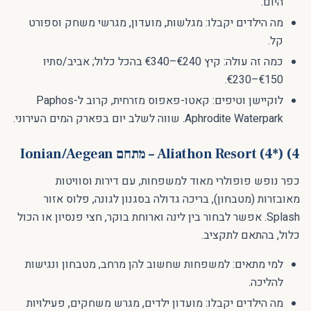
היום.
מה הילדים יקבלו: מגלשות, מועדון, מגרשי משחק וספורט
קל.
כמה זה עולה: קיץ €240–€340 בהכל כלול; אביב/סתיו
€150–€230.
לוקיישן וטיפים: קאטו-פאפוס מזרחית, קרוב ל-Paphos
Aphrodite Waterpark. שווה לשלב יום בפארק המים העירוני.
4) Aliathon Resort (4*) – מתחם Ionian/Aegean
כפר נופש פופולרי מאוד למשפחות, עם דירות וסוויטות
מאובזרות (מטבחון), בריכה גדולה בסגנון לגונה, פלוס אזור
Splash. אפשר לבחור בין לינה וארוחת בוקר, חצי פנסיון או הכול
כלול, בהתאם לתקציב.
למי מתאים: למשפחות שחשוב להן מרחב, מטבחון ונגישות
להליכה.
מה הילדים יקבלו: מועדון ילדים, מגרש משחקים, פעילויות