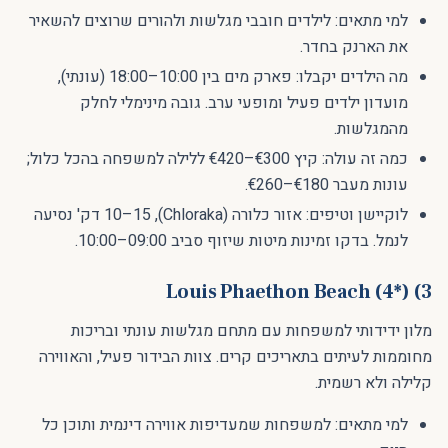
למי מתאים: לילדים חובבי מגלשות ולהורים שרוצים להשאיר
את הארנק בחדר.
מה הילדים יקבלו: פארק מים בין 10:00–18:00 (עונתי),
מועדון ילדים פעיל ומופעי ערב. גובה מינימלי לחלק
מהמגלשות.
כמה זה עולה: קיץ €300–€420 ללילה למשפחה בהכל כלול;
עונות מעבר €180–€260.
לוקיישן וטיפים: אזור כלורה (Chloraka), 10–15 דק' נסיעה
לנמל. בדקו זמינות מיטות שיזוף סביב 09:00–10:00.
3) Louis Phaethon Beach (4*)
מלון ידידותי למשפחות עם מתחם מגלשות עונתי ובריכות
מחוממות לעיתים בתאריכים קרים. צוות הבידור פעיל, והאווירה
קלילה ולא רשמית.
למי מתאים: למשפחות שמעדיפות אווירה דינמית ותוכן כל