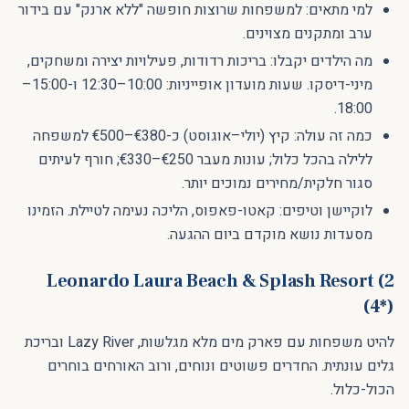
למי מתאים: למשפחות שרוצות חופשה "ללא ארנק" עם בידור
ערב ומתקנים מצוינים.
מה הילדים יקבלו: בריכות רדודות, פעילויות יצירה ומשחקים,
מיני-דיסקו. שעות מועדון אופייניות: 10:00–12:30 ו-15:00–
18:00.
כמה זה עולה: קיץ (יולי–אוגוסט) כ-€380–€500 למשפחה
ללילה בהכל כלול; עונות מעבר €250–€330; חורף לעיתים
סגור חלקית/מחירים נמוכים יותר.
לוקיישן וטיפים: קאטו-פאפוס, הליכה נעימה לטיילת. הזמינו
מסעדות נושא מוקדם ביום ההגעה.
2) Leonardo Laura Beach & Splash Resort
(4*)
להיט משפחות עם פארק מים מלא מגלשות, Lazy River ובריכת
גלים עונתית. החדרים פשוטים ונוחים, ורוב האורחים בוחרים
הכול-כלול.