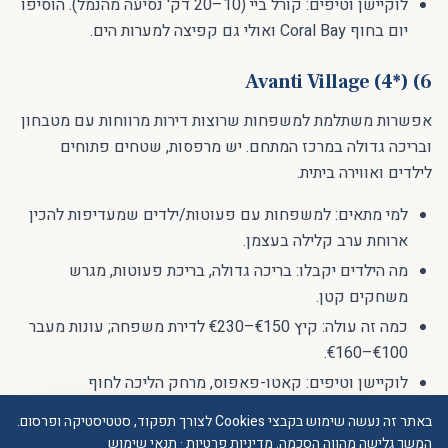
לוקיישן וטיפים: קורל ביי (10–20 דק' נסיעה מהנמל). הוסיפו
יום בחוף Coral Bay ואולי גם קפיצה למערות הים.
6) Avanti Village (4*)
אפשרות משתלמת למשפחות שרוצות דירות מרווחות עם מטבחון
ובריכה גדולה במרכז המתחם. יש מרפסות, שטחים פתוחים
לילדים ואווירה ביתית.
למי מתאים: למשפחות עם פעוטות/ילדים שמעדיפות להכין
ארוחת ערב קלילה בעצמן.
מה הילדים יקבלו: בריכה גדולה, בריכת פעוטות, מגרש
משחקים קטן.
כמה זה עולה: קיץ €150–€230 לדירת משפחה; עונות מעבר
€100–€160.
לוקיישן וטיפים: קאטו-פאפוס, מרחק הליכה לחוף
ולמסעדות. סופרמרקט Papantoniou קרוב – נוח להצטיידות.
באתר זה נעשה שימוש בקבצי Cookies לצורך תפקוד, סטטיסטיקה ופרסום.
המשך גלישה מהווה הסכמה.
מדיניות פרטיות
·
תנאי שימוש