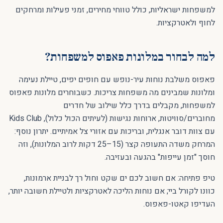
למשפחות ישראליות, כולל טווחי מחירים, זמני פעילות ומרחקים
לחוף ולאטרקציות.
למה לבחור במלונות פאפוס למשפחות?
פאפוס משלבת נוחות עיר-נופש עם חופים יפים, טיילת נעימה
ומלונות שמבינים מה משפחות צריכות. כשבוחרים מלונות פאפוס
למשפחות, מקבלים בדרך כלל שילוב של חדרים
מחוברים/סוויטות, ארוחות נגישות (לעיתים הכול כלול), Kids Club
עם צוות דובר אנגלית, ובריכות עם אזורי צל אמיתיים. יתרון נוסף:
המרחק משדה התעופה קצר (15–25 דקות לרוב המלונות), וזה
חוסך "זמן עייפות" בהגעה ובעזיבה.
טיפ פתיחה: אם חשוב לכם ים שקט וחול רך לבניית ארמונות,
כוונו לקורל ביי; אם נוחות הליכה לאטרקציות ולטיילת חשובה יותר,
העדיפו קאטו-פאפוס.