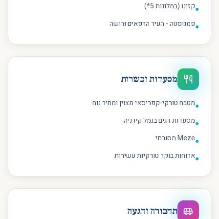
קזינו (במלונות 5*)
●
פמגוסטה - העיר הרפאים ורושה
●
מסעדות וכשרות
מטבח טורקי-קפריסאי מצוין ומחיר נוח
●
מסעדות דגים בנמל קירניה
●
Meze מסורתי
●
ארוחות בוקר טורקיות עשירות
●
תחבורה והגעה