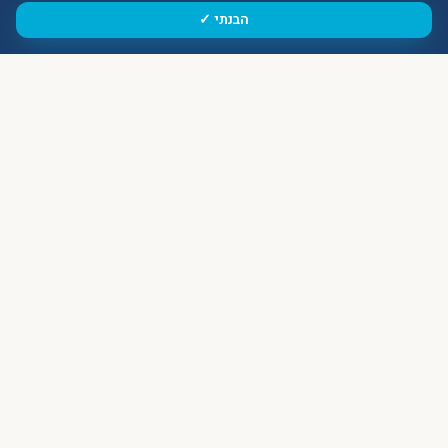
הבנתי ✓
שאלות נפוצות על
הרי הטרודוס
+
האם כדאי לשלב עם חופשת חוף?
+
האם יש סקי באמת?
+
האם כדאי לישון בהרים?