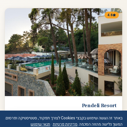
4.6
Pendeli Resort
מתאים ל:
אוהבי טבע
באתר זה נעשה שימוש בקבצי Cookies לצורך תפקוד, סטטיסטיקה ופרסום.
המשך גלישה מהווה הסכמה.
מדיניות פרטיות
·
תנאי שימוש
בדוק זמינות