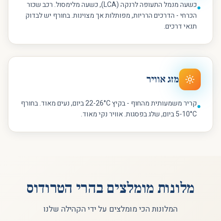
כשעה מנמל התעופה לרנקה (LCA), כשעה מלימסול. רכב שכור
●
הכרחי - הדרכים הרריות, מפותלות אך מצוינות. בחורף יש לבדוק
תנאי דרכים.
מזג אוויר
קריר משמעותית מהחוף - בקיץ 22-26°C ביום, נעים מאוד. בחורף
●
5-10°C ביום, שלג בפסגות. אוויר נקי מאוד.
מלונות מומלצים ב
הרי הטרודוס
המלונות הכי מומלצים על ידי הקהילה שלנו