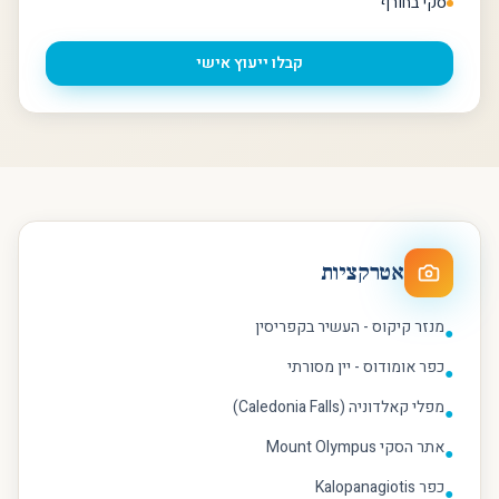
סקי בחורף
קבלו ייעוץ אישי
אטרקציות
מנזר קיקוס - העשיר בקפריסין
●
כפר אומודוס - יין מסורתי
●
מפלי קאלדוניה (Caledonia Falls)
●
אתר הסקי Mount Olympus
●
כפר Kalopanagiotis
●