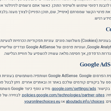
הבנת דפוסי שימוש ולשיפור התוכן. כאשר אתם נרשמים לניוזלטר או 
את פרטי הקשר שמסרתם (אימייל, שם, תוכן הפנייה) לצורך מענה בלבד.
ידע רגיש.
האתר עושה שימוש בעוגיות (Cookies) משלושה סוגים: עוגיות תפקודיות הכרחיות ל
סטטיסטיקה של Google Analytics, ועוגיות פרסום של e
גדרות הדפדפן, אך חסימה מלאה עשויה להשפיע על חוויית הגלישה.
האתר משתתף בתוכנית הפרסום Google AdSense. Google ושותפיה 
ס על ביקורים קודמים שלכם באתר זה ובאתרים אחרים. ניתן לבטל פ
google.com/settings/ads
. מידע נוסף 
ה:
policies.google.com/technologies/partner-sites
. לבחירה של 
ים:
aboutads.info/choices
או
youronlinechoices.eu
.