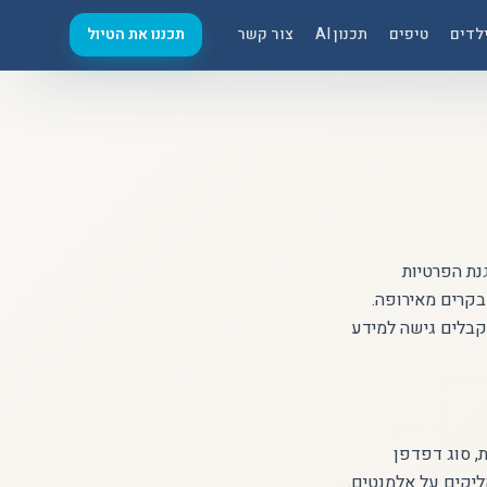
לדים
טיפים
תכנון AI
צור קשר
תכננו את הטיול
ק הגנת הפרטיות
 מספר 13 (2024), ובכפוף להנחיות הרגולציה האירופית (GDPR) למבקרים מאירופה.
קבלים גישה למידע
בד באמצעות Google Analytics 4: כתובת IP מקוצרת, סוג דפדפן
ליקים על אלמנטים.