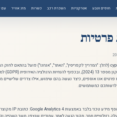
חופים וטבע
אטרקציות
השכרת רכב
כשרות
מזג אוויר
עם י
 פרטיות
האתר cyprusguide.co.il (להלן: "המדריך לקפריסין", "האתר", "אנחנו") פועל בהתאם לחו
התשמ"א-1981 ולתיקון
 פרטים אנו אוספים, כיצד נעשה בהם שימוש, אילו צדדים שלישיים מ
ת לרשותכם כמשתמשים.
בעת גלישה באתר נאסף מידע טכני בל
ה, רזולוציית מסך, מקור הגעה לאתר, עמודים שנצפו, משך השהייה וק