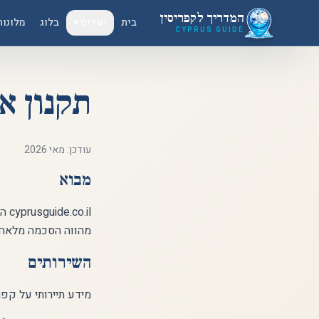
לג לתוכן הראשי
המדריך לקפריסין
בית
יעדים ▾
בלוג
מלונות
CYPRUS GUIDE
תקנון א
עודכן: מאי 2026
מבוא
.il
מהווה הסכמה מלאה ל
השירותים
מידע תיירותי על קפר