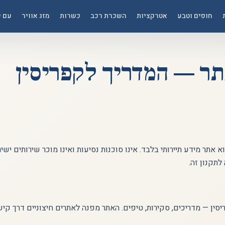
חופים וטבע
אטרקציות
השכרת רכב
כשרות
מזג אוויר
עם י
תר — המדריך לקפריסין
cyprusguide.co הוא אתר מידע תיירותי בלבד. אינו סוכנות נסיעות ואינו מוכר שירותים
תקנון זה.
יסין — מדריכים, סקירות, טיפים. האתר מפנה לאתרים חיצוניים דרך קיש